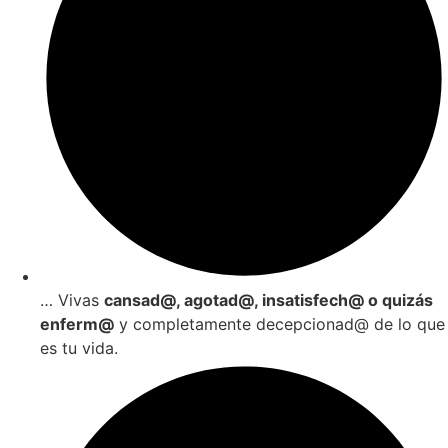
… Vivas
cansad@, agotad@, insatisfech@ o quizás
enferm@
y completamente decepcionad@ de lo que
es tu vida.