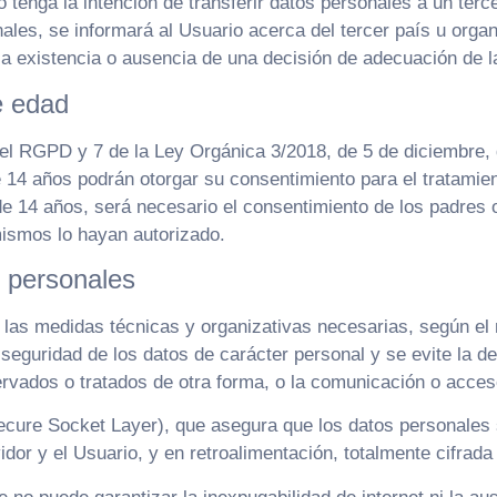
tenga la intención de transferir datos personales a un terce
es, se informará al Usuario acerca del tercer país u organiz
 la existencia o ausencia de una decisión de adecuación de 
e edad
del RGPD y 7 de la Ley Orgánica 3/2018, de 5 de diciembre,
e 14 años podrán otorgar su consentimiento para el tratamien
e 14 años, será necesario el consentimiento de los padres o 
mismos lo hayan autorizado.
s personales
as medidas técnicas y organizativas necesarias, según el n
seguridad de los datos de carácter personal y se evite la de
servados o tratados de otra forma, o la comunicación o acce
ecure Socket Layer), que asegura que los datos personales 
vidor y el Usuario, y en retroalimentación, totalmente cifrada