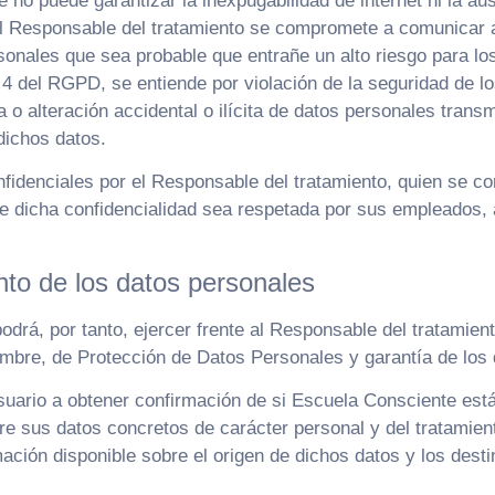
no puede garantizar la inexpugabilidad de internet ni la au
el Responsable del tratamiento se compromete a comunicar a
rsonales que sea probable que entrañe un alto riesgo para lo
lo 4 del RGPD, se entiende por violación de la seguridad de l
 o alteración accidental o ilícita de datos personales trans
dichos datos.
fidenciales por el Responsable del tratamiento, quien se co
ue dicha confidencialidad sea respetada por sus empleados, 
nto de los datos personales
odrá, por tanto, ejercer frente al Responsable del tratamien
mbre, de Protección de Datos Personales y garantía de los 
uario a obtener confirmación de si Escuela Consciente está
bre sus datos concretos de carácter personal y del tratamie
rmación disponible sobre el origen de dichos datos y los des