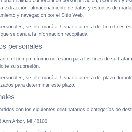
n una finalidad comercial de personalización, operativa y est
la extracción, almacenamiento de datos y estudios de market
amiento y navegación por el Sitio Web.
rsonales, se informará al Usuario acerca del fin o fines es
 que se dará a la información recopilada.
tos personales
ante el tiempo mínimo necesario para los fines de su tratam
icite su supresión.
ersonales, se informará al Usuario acerca del plazo durante
lizados para determinar este plazo.
nales
tidos con los siguientes destinatarios o categorías de desti
8 Ann Arbor, MI 48106