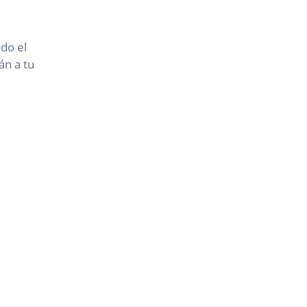
do el
án a tu