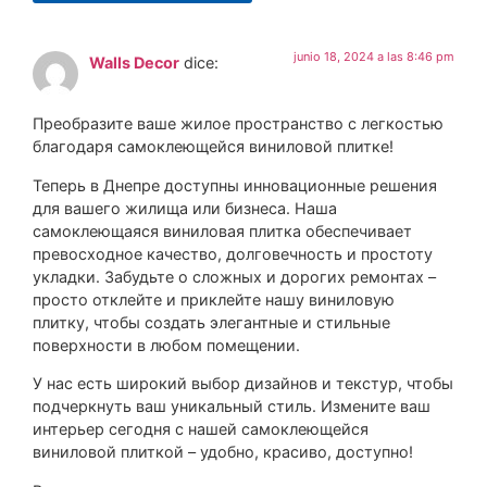
junio 18, 2024 a las 8:46 pm
Walls Decor
dice:
Преобразите ваше жилое пространство с легкостью
благодаря самоклеющейся виниловой плитке!
Теперь в Днепре доступны инновационные решения
для вашего жилища или бизнеса. Наша
самоклеющаяся виниловая плитка обеспечивает
превосходное качество, долговечность и простоту
укладки. Забудьте о сложных и дорогих ремонтах –
просто отклейте и приклейте нашу виниловую
плитку, чтобы создать элегантные и стильные
поверхности в любом помещении.
У нас есть широкий выбор дизайнов и текстур, чтобы
подчеркнуть ваш уникальный стиль. Измените ваш
интерьер сегодня с нашей самоклеющейся
виниловой плиткой – удобно, красиво, доступно!